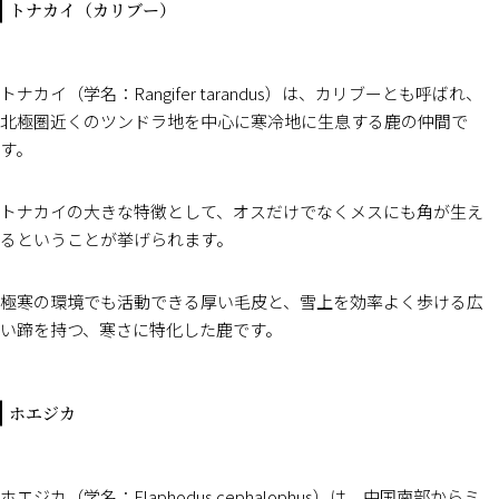
トナカイ（カリブー）
トナカイ（学名：Rangifer tarandus）は、カリブーとも呼ばれ、
北極圏近くのツンドラ地を中心に寒冷地に生息する鹿の仲間で
す。
トナカイの大きな特徴として、オスだけでなくメスにも角が生え
るということが挙げられます。
極寒の環境でも活動できる厚い毛皮と、雪上を効率よく歩ける広
い蹄を持つ、寒さに特化した鹿です。
ホエジカ
ホエジカ（学名：Elaphodus cephalophus）は、中国南部からミ