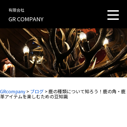
有限会社
GR COMPANY
GRcompany
>
ブログ
>
鹿の種類について知ろう！鹿の角・鹿
革アイテムを楽しむための豆知識