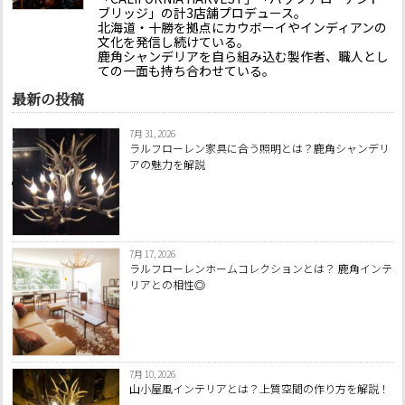
ブリッジ」の計3店舗プロデュース。
北海道・十勝を拠点にカウボーイやインディアンの
文化を発信し続けている。
鹿角シャンデリアを自ら組み込む製作者、職人とし
ての一面も持ち合わせている。
最新の投稿
7月 31, 2026
ラルフローレン家具に合う照明とは？鹿角シャンデリ
アの魅力を解説
7月 17, 2026
ラルフローレンホームコレクションとは？ 鹿角インテ
リアとの相性◎
7月 10, 2026
山小屋風インテリアとは？上質空間の作り方を解説！